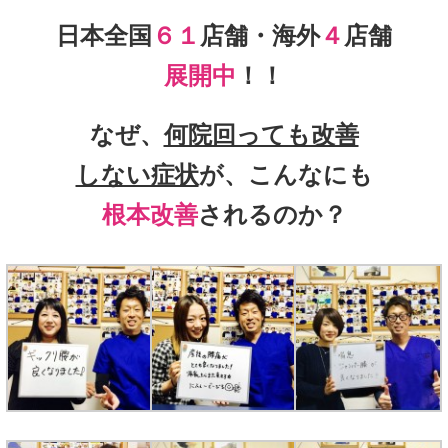
日本全国
６１
店舗・海外
４
店舗
展開中
！！
なぜ、
何院回っても改善
しない症状
が、こんなにも
根本改善
されるのか？