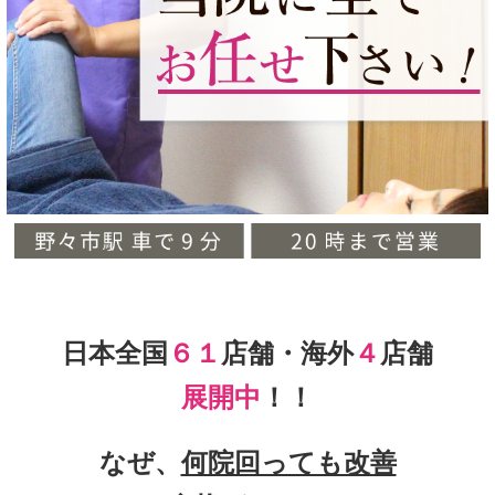
日本全国
６１
店舗・海外
４
店舗
展開中
！！
なぜ、
何院回っても改善