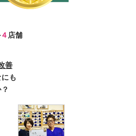
外
４
店舗
改善
なにも
か？