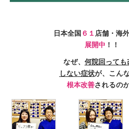
日本全国
６１
店舗・海
展開中
！！
なぜ、
何院回っても
しない症状
が、こん
根本改善
されるの