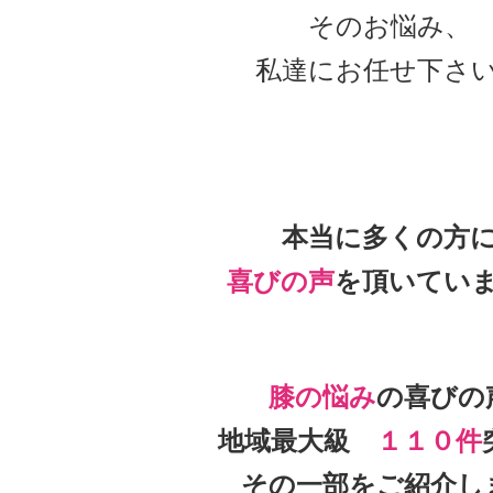
そのお悩み、
私達にお任せ下さ
本当に多くの方
喜びの声
を頂いて
い
膝の悩み
の喜びの
地域最大級
１１０件
その一部をご紹介し