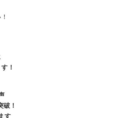
い！
に
ます！
声
突破！
ます