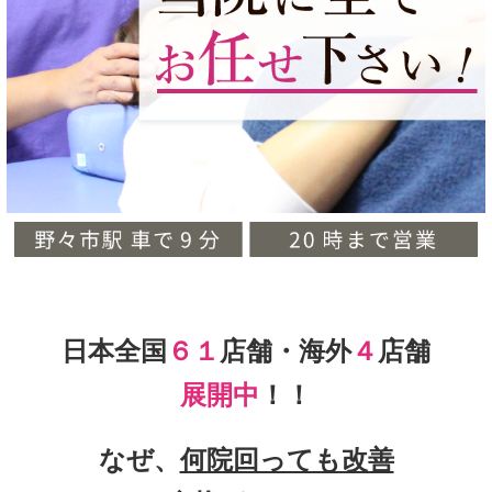
日本全国
６１
店舗・海外
４
店舗
展開中
！！
なぜ、
何院回っても改善